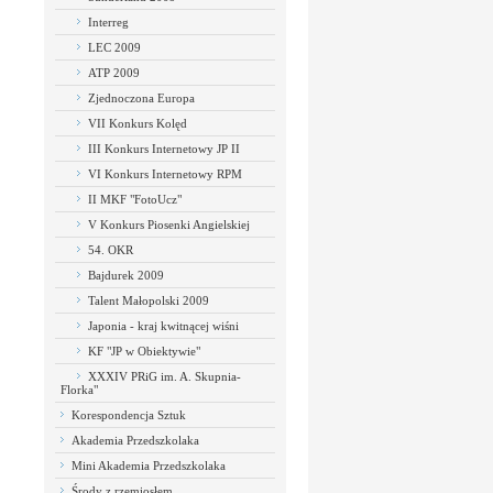
Interreg
LEC 2009
ATP 2009
Zjednoczona Europa
VII Konkurs Kolęd
III Konkurs Internetowy JP II
VI Konkurs Internetowy RPM
II MKF "FotoUcz"
V Konkurs Piosenki Angielskiej
54. OKR
Bajdurek 2009
Talent Małopolski 2009
Japonia - kraj kwitnącej wiśni
KF "JP w Obiektywie"
XXXIV PRiG im. A. Skupnia-
Florka"
Korespondencja Sztuk
Akademia Przedszkolaka
Mini Akademia Przedszkolaka
Środy z rzemiosłem