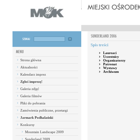
Spis treści
Laureaci
Uczestnicy
Strona główna
Organizatorzy
Patronat
Aktualności
Wystawy
Archiwum
Kalendarz imprez
Zgłoś imprezę!
Galeria zdjęć
Galeria filmów
Pliki do pobrania
Zamówienia publiczne, przetargi
Jarmark Podhalański
Konkursy
Mountain Landscape 2009
Sunderland 2009