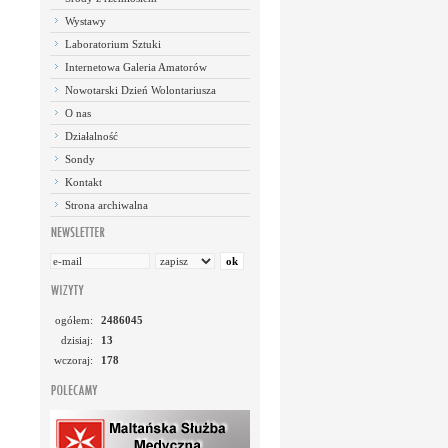
Wystawy
Laboratorium Sztuki
Internetowa Galeria Amatorów
Nowotarski Dzień Wolontariusza
O nas
Działalność
Sondy
Kontakt
Strona archiwalna
ogółem:
2486045
dzisiaj:
13
wczoraj:
178