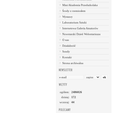
Mini Akademia Przedszkolaka
Środy z rzemiosłem
Wystawy
Laboratorium Sztuki
Internetowa Galeria Amatorów
Nowotarski Dzień Wolontariusza
O nas
Działalność
Sondy
Kontakt
Strona archiwalna
ogółem:
2486026
dzisiaj:
172
wczoraj:
44