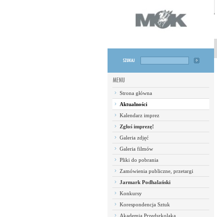
Strona główna
Aktualności
Kalendarz imprez
Zgłoś imprezę!
Galeria zdjęć
Galeria filmów
Pliki do pobrania
Zamówienia publiczne, przetargi
Jarmark Podhalański
Konkursy
Korespondencja Sztuk
Akademia Przedszkolaka