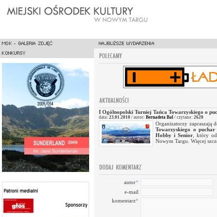
I Ogólnopolski Turniej Tańca Towarzyskiego o pu
data:
23.01.2010
/ autor:
Bernadeta Bal
/ czytano:
2620
Organizatorzy zapraszają 
Towarzyskiego o puchar
Hobby i Senior
, który o
Nowym Targu. Więcej szc
autor
*
e-mail
komentarz
*