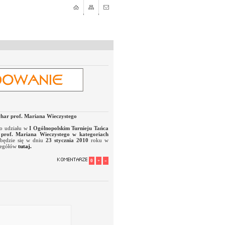
char prof. Mariana Wieczystego
do udziału w
I Ogólnopolskim Turnieju Tańca
 prof. Mariana Wieczystego w kategoriach
dbędzie się w dniu
23 stycznia 2010
roku w
zegółów
tutaj.
0
+
«