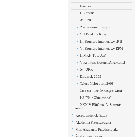
Interreg
LEC 2009
ATP 2009
Zjednoczona Europa
VII Konkurs Kolęd
III Konkurs Internetowy JP II
VI Konkurs Internetowy RPM
II MKF "FotoUcz"
V Konkurs Piosenki Angielskiej
54. OKR
Bajdurek 2009
Talent Małopolski 2009
Japonia - kraj kwitnącej wiśni
KF "JP w Obiektywie"
XXXIV PRiG im. A. Skupnia-
Florka"
Korespondencja Sztuk
Akademia Przedszkolaka
Mini Akademia Przedszkolaka
Środy z rzemiosłem