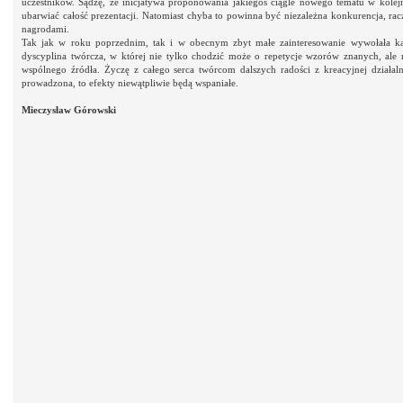
uczestników. Sądzę, że inicjatywa proponowania jakiegoś ciągle nowego tematu w kol
ubarwiać całość prezentacji. Natomiast chyba to powinna być niezależna konkurencja, ra
nagrodami.
Tak jak w roku poprzednim, tak i w obecnym zbyt małe zainteresowanie wywołała kat
dyscyplina twórcza, w której nie tylko chodzić może o repetycje wzorów znanych, al
wspólnego źródła. Życzę z całego serca twórcom dalszych radości z kreacyjnej działalno
prowadzona, to efekty niewątpliwie będą wspaniałe.
Mieczysław Górowski