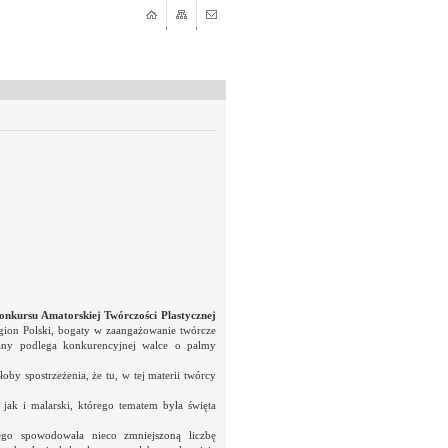
onkursu Amatorskiej Twórczości Plastycznej
ion Polski, bogaty w zaangażowanie twórcze
any podlega konkurencyjnej walce o palmy
y spostrzeżenia, że tu, w tej materii twórcy
jak i malarski, którego tematem była święta
go spowodowała nieco zmniejszoną liczbę