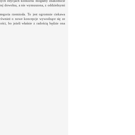
ejnych edycjach konkursu mogłaby znakomicie
czej dowolna, a nie wymuszona, z oddzielnymi
egoria rzemiosła. To jest ogromnie ciekawa
e również o nowe koncepcje wywodzące się ze
ści, bo jeżeli właśnie z radością będzie ona