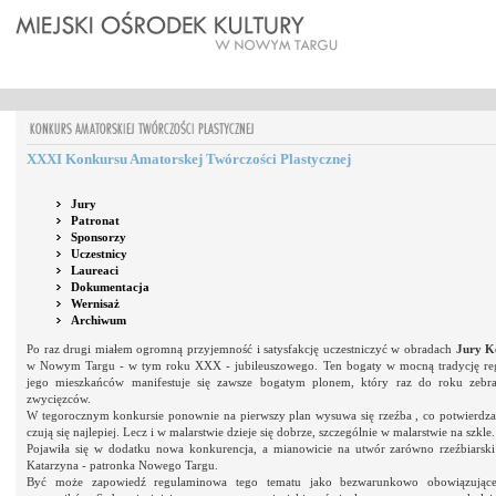
XXXI Konkursu Amatorskej Twórczości Plastycznej
Jury
Patronat
Sponsorzy
Uczestnicy
Laureaci
Dokumentacja
Wernisaż
Archiwum
Po raz drugi miałem ogromną przyjemność i satysfakcję uczestniczyć w obradach
Jury K
w Nowym Targu - w tym roku XXX - jubileuszowego. Ten bogaty w mocną tradycję reg
jego mieszkańców manifestuje się zawsze bogatym plonem, który raz do roku zebr
zwycięzców.
W tegorocznym konkursie ponownie na pierwszy plan wysuwa się rzeźba , co potwierdzałob
czują się najlepiej. Lecz i w malarstwie dzieje się dobrze, szczególnie w malarstwie na szkle.
Pojawiła się w dodatku nowa konkurencja, a mianowicie na utwór zarówno rzeźbiarski 
Katarzyna - patronka Nowego Targu.
Być może zapowiedź regulaminowa tego tematu jako bezwarunkowo obowiązujące