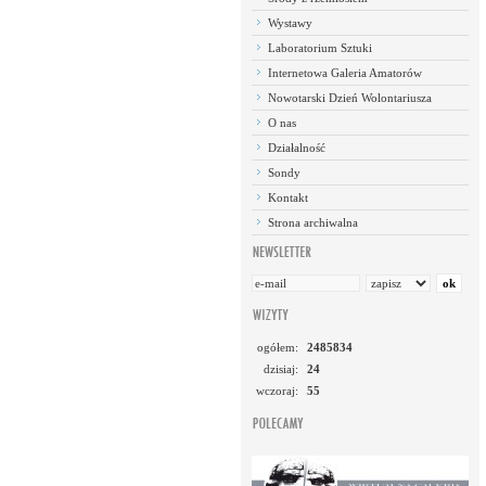
Wystawy
Laboratorium Sztuki
Internetowa Galeria Amatorów
Nowotarski Dzień Wolontariusza
O nas
Działalność
Sondy
Kontakt
Strona archiwalna
ogółem:
2485834
dzisiaj:
24
wczoraj:
55