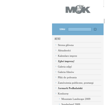
Strona główna
Aktualności
Kalendarz imprez
Zgłoś imprezę!
Galeria zdjęć
Galeria filmów
Pliki do pobrania
Zamówienia publiczne, przetargi
Jarmark Podhalański
Konkursy
Mountain Landscape 2009
Sunderland 2009