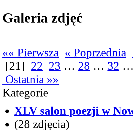
Galeria zdjęć
«« Pierwsza
« Poprzednia
[21]
22
23
…
28
…
32
Ostatnia »»
Kategorie
XLV salon poezji w No
(28 zdjęcia)