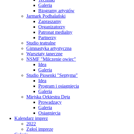
Galeria
Biogramy artystów
Jarmark Podhalański
Zapraszamy
Organizatorzy
Patronat medialny
Partnerzy
Studio teatralne
Gimnastyka artystyczna
Warsztaty taneczne
NSMF "Milczenie owiec"
Idea
Galeria
Studio Piosenki "Septyma"
Idea
Program i osiągnięcia
Galeria
Miejska Orkiestra Dęta
Prowadzący
Galeria
Osiągnięcia
Kalendarz imprez
2022
Zgłoś imprezę