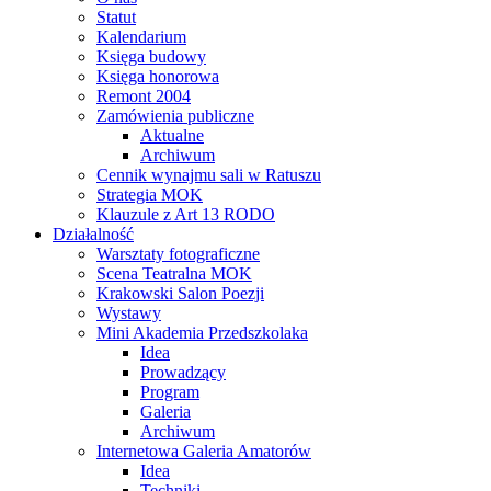
Statut
Kalendarium
Księga budowy
Księga honorowa
Remont 2004
Zamówienia publiczne
Aktualne
Archiwum
Cennik wynajmu sali w Ratuszu
Strategia MOK
Klauzule z Art 13 RODO
Działalność
Warsztaty fotograficzne
Scena Teatralna MOK
Krakowski Salon Poezji
Wystawy
Mini Akademia Przedszkolaka
Idea
Prowadzący
Program
Galeria
Archiwum
Internetowa Galeria Amatorów
Idea
Techniki