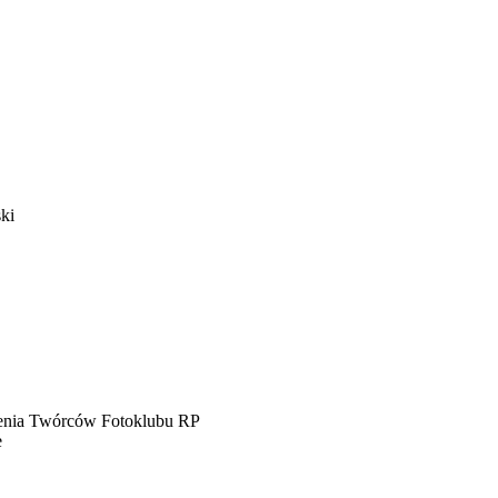
ki
zenia Twórców Fotoklubu RP
e