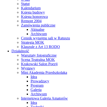
Statut
Kalendarium
Księga budowy
Księga honorowa
Remont 2004
Zamówienia publiczne
Aktualne
Archiwum
Cennik wynajmu sali w Ratuszu
Strategia MOK
Klauzule z Art 13 RODO
Działalność
Warsztaty fotograficzne
Scena Teatralna MOK
Krakowski Salon Poezji
Wystawy
Mini Akademia Przedszkolaka
Idea
Prowadzący
Program
Galeria
Archiwum
Internetowa Galeria Amatorów
Idea
Techniki