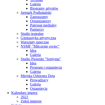
Galeria
Biogramy artystów
Jarmark Podhalański
Zapraszamy
Organizatorzy
Patronat medialny
Partnerzy
Studio teatralne
Gimnastyka artystyczna
Warsztaty taneczne
NSMF "Milczenie owiec"
Idea
Galeria
Studio Piosenki "Septyma"
Idea
Program i osiągnięcia
Galeria
Miejska Orkiestra Dęta
Prowadzący
Galeria
Osiągnięcia
Kalendarz imprez
2022
Zgłoś imprezę