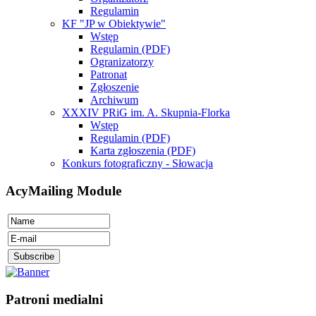
Regulamin
KF "JP w Obiektywie"
Wstęp
Regulamin (PDF)
Ogranizatorzy
Patronat
Zgłoszenie
Archiwum
XXXIV PRiG im. A. Skupnia-Florka
Wstęp
Regulamin (PDF)
Karta zgłoszenia (PDF)
Konkurs fotograficzny - Słowacja
AcyMailing Module
Patroni medialni