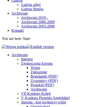
Galeria
Galeria zdjęć
Galeria filmów
Archiwum
Archiwum 2010 -
Archiwum 2006-2009
Archiwum 2003-2006
Kontakt
You are here:
Start
Archiwum
Interreg
Zjednoczona Europa
Wstęp
Zgłoszenie
Regulamin (PDF)
Uczestnicy (PDF)
Protokół (PDF)
Archiwum
VII Konkurs Kolęd
V Konkurs Piosenki Angielskiej
Japonia - kraj kwitnącej wiśni
Organizatorz