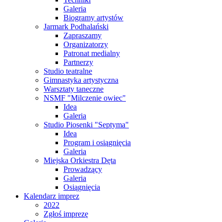
Galeria
Biogramy artystów
Jarmark Podhalański
Zapraszamy
Organizatorzy
Patronat medialny
Partnerzy
Studio teatralne
Gimnastyka artystyczna
Warsztaty taneczne
NSMF "Milczenie owiec"
Idea
Galeria
Studio Piosenki "Septyma"
Idea
Program i osiągnięcia
Galeria
Miejska Orkiestra Dęta
Prowadzący
Galeria
Osiągnięcia
Kalendarz imprez
2022
Zgłoś imprezę