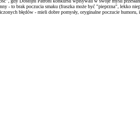
ność", gdy Dostojni Patroni konkursu wpisywali w swoje myśli przesłan
ny - to brak poczucia smaku (fraszka może być "pieprzna", lekko niepr
liczonych błędów - mieli dobre pomysły, oryginalne poczucie humoru, 