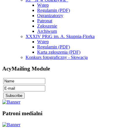
Wstęp
Regulamin (PDF)
Ogranizatorzy
Patronat
Zgłoszenie
Archiwum
XXXIV PRiG im. A. Skupnia-Florka
Wstęp
Regulamin (PDF)
Karta zgłoszenia (PDF)
Konkurs fotograficzny - Słowacja
AcyMailing Module
Patroni medialni