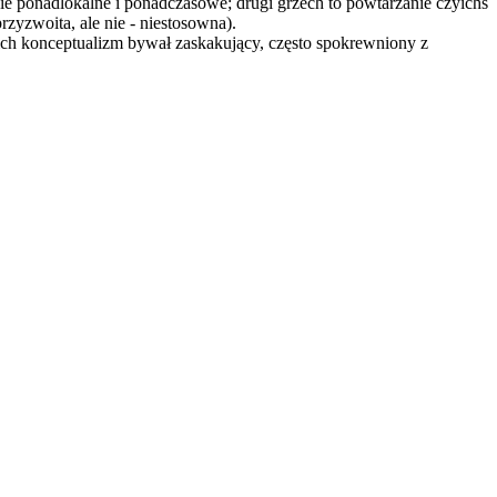
ie ponadlokalne i ponadczasowe; drugi grzech to powtarzanie czyichś
zyzwoita, ale nie - niestosowna).
ich konceptualizm bywał zaskakujący, często spokrewniony z