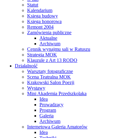
Statut
Kalendarium
Księga budowy
Księga honorowa
Remont 2004
Zamówienia publiczne
Aktualne
Archiwum
Cennik wynajmu sali w Ratuszu
Strategia MOK
Klauzule z Art 13 RODO
Działalność
Warsztaty fotograficzne
Scena Teatralna MOK
Krakowski Salon Poezji
Wystawy
Mini Akademia Przedszkolaka
Idea
Prowadzący
Program
Galeria
Archiwum
Internetowa Galeria Amatorów
Idea
Techniki