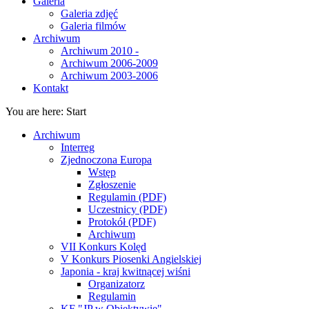
Galeria
Galeria zdjęć
Galeria filmów
Archiwum
Archiwum 2010 -
Archiwum 2006-2009
Archiwum 2003-2006
Kontakt
You are here:
Start
Archiwum
Interreg
Zjednoczona Europa
Wstęp
Zgłoszenie
Regulamin (PDF)
Uczestnicy (PDF)
Protokół (PDF)
Archiwum
VII Konkurs Kolęd
V Konkurs Piosenki Angielskiej
Japonia - kraj kwitnącej wiśni
Organizatorz
Regulamin
KF "JP w Obiektywie"