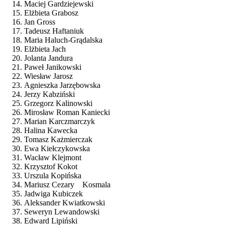
Maciej Gardziejewski
Elżbieta Grabosz
Jan Gross
Tadeusz Haftaniuk
Maria Haluch-Grądalska
Elżbieta Jach
Jolanta Jandura
Paweł Janikowski
Wiesław Jarosz
Agnieszka Jarzębowska
Jerzy Kabziński
Grzegorz Kalinowski
Mirosław Roman Kaniecki
Marian Karczmarczyk
Halina Kawecka
Tomasz Każmierczak
Ewa Kiełczykowska
Wacław Klejmont
Krzysztof Kokot
Urszula Kopińska
Mariusz Cezary Kosmala
Jadwiga Kubiczek
Aleksander Kwiatkowski
Seweryn Lewandowski
Edward Lipiński