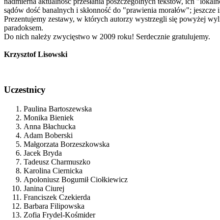
nadmierna aktualność przesłania poszczególnych tekstów, ich "lokal
sądów dość banalnych i skłonność do "prawienia morałów"; jeszcze in
Prezentujemy zestawy, w których autorzy wystrzegli się powyżej wy
paradoksem.
Do nich należy zwycięstwo w 2009 roku! Serdecznie gratulujemy.
Krzysztof Lisowski
Uczestnicy
Paulina Bartoszewska
Monika Bieniek
Anna Błachucka
Adam Boberski
Małgorzata Borzeszkowska
Jacek Bryda
Tadeusz Charmuszko
Karolina Ciernicka
Apoloniusz Bogumił Ciołkiewicz
Janina Ciurej
Franciszek Czekierda
Barbara Filipowska
Zofia Frydel-Kośmider