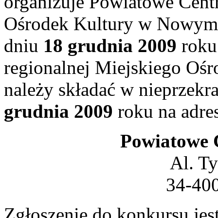
organizuje Powiatowe Cent
Ośrodek Kultury w Nowym T
dniu
18 grudnia 2009
roku 
regionalnej Miejskiego Ośr
należy składać w nieprzekr
grudnia 2009
roku na adre
Powiatowe 
Al. Ty
34-40
Zgłoszenie do konkursu jes