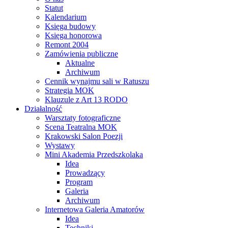
Statut
Kalendarium
Księga budowy
Księga honorowa
Remont 2004
Zamówienia publiczne
Aktualne
Archiwum
Cennik wynajmu sali w Ratuszu
Strategia MOK
Klauzule z Art 13 RODO
Działalność
Warsztaty fotograficzne
Scena Teatralna MOK
Krakowski Salon Poezji
Wystawy
Mini Akademia Przedszkolaka
Idea
Prowadzący
Program
Galeria
Archiwum
Internetowa Galeria Amatorów
Idea
Techniki