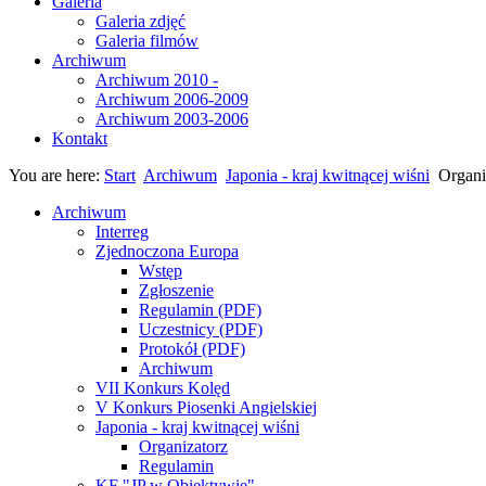
Galeria
Galeria zdjęć
Galeria filmów
Archiwum
Archiwum 2010 -
Archiwum 2006-2009
Archiwum 2003-2006
Kontakt
You are here:
Start
Archiwum
Japonia - kraj kwitnącej wiśni
Organi
Archiwum
Interreg
Zjednoczona Europa
Wstęp
Zgłoszenie
Regulamin (PDF)
Uczestnicy (PDF)
Protokół (PDF)
Archiwum
VII Konkurs Kolęd
V Konkurs Piosenki Angielskiej
Japonia - kraj kwitnącej wiśni
Organizatorz
Regulamin
KF "JP w Obiektywie"