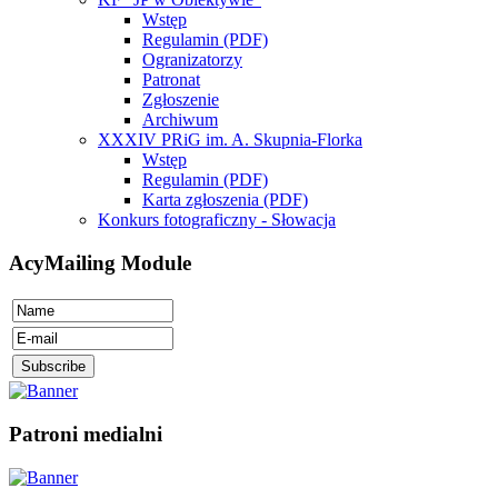
Wstęp
Regulamin (PDF)
Ogranizatorzy
Patronat
Zgłoszenie
Archiwum
XXXIV PRiG im. A. Skupnia-Florka
Wstęp
Regulamin (PDF)
Karta zgłoszenia (PDF)
Konkurs fotograficzny - Słowacja
AcyMailing Module
Patroni medialni