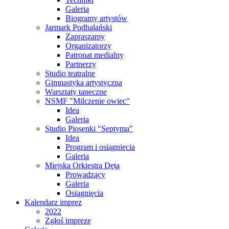
Galeria
Biogramy artystów
Jarmark Podhalański
Zapraszamy
Organizatorzy
Patronat medialny
Partnerzy
Studio teatralne
Gimnastyka artystyczna
Warsztaty taneczne
NSMF "Milczenie owiec"
Idea
Galeria
Studio Piosenki "Septyma"
Idea
Program i osiągnięcia
Galeria
Miejska Orkiestra Dęta
Prowadzący
Galeria
Osiągnięcia
Kalendarz imprez
2022
Zgłoś imprezę