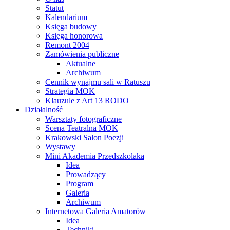
Statut
Kalendarium
Księga budowy
Księga honorowa
Remont 2004
Zamówienia publiczne
Aktualne
Archiwum
Cennik wynajmu sali w Ratuszu
Strategia MOK
Klauzule z Art 13 RODO
Działalność
Warsztaty fotograficzne
Scena Teatralna MOK
Krakowski Salon Poezji
Wystawy
Mini Akademia Przedszkolaka
Idea
Prowadzący
Program
Galeria
Archiwum
Internetowa Galeria Amatorów
Idea
Techniki