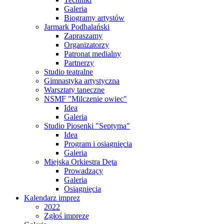
Galeria
Biogramy artystów
Jarmark Podhalański
Zapraszamy
Organizatorzy
Patronat medialny
Partnerzy
Studio teatralne
Gimnastyka artystyczna
Warsztaty taneczne
NSMF "Milczenie owiec"
Idea
Galeria
Studio Piosenki "Septyma"
Idea
Program i osiągnięcia
Galeria
Miejska Orkiestra Dęta
Prowadzący
Galeria
Osiągnięcia
Kalendarz imprez
2022
Zgłoś imprezę